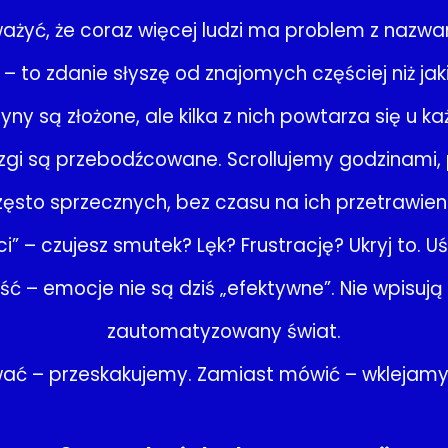
żyć, że coraz więcej ludzi ma problem z nazwanie
 to zdanie słyszę od znajomych częściej niż jaki
yny są złożone, ale kilka z nich powtarza się u k
 są przebodźcowane. Scrollujemy godzinami, pr
zęsto sprzecznych, bez czasu na ich przetrawieni
” – czujesz smutek? Lęk? Frustrację? Ukryj to. U
ść – emocje nie są dziś „efektywne”. Nie wpisują
zautomatyzowany świat.
wać – przeskakujemy. Zamiast mówić – wklejam