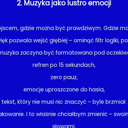
2. Muzyka jako lustro emocji
jscem, gdzie można być prawdziwym. Gdzie moż
k pozwala wejść głębiej – ominąć filtr logiki, 
 muzyka zaczyna być formatowana pod oczekiw
refren po 15 sekundach,
zero pauz,
emocje uproszczone do hasła,
tekst, który nie musi nic znaczyć – byle brzmiał.
opakowanie. I to właśnie chciałbym zmienić – sw
słowami.