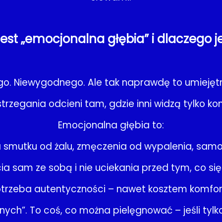
jest „emocjonalna głębia” i dlaczego je
iego. Niewygodnego. Ale tak naprawdę to umiejęt
trzegania odcieni tam, gdzie inni widzą tylko kon
Emocjonalna głębia to:
ia smutku od żalu, zmęczenia od wypalenia, sam
ia sam ze sobą i nie uciekania przed tym, co się
trzeba autentyczności – nawet kosztem komfor
anych”. To coś, co można pielęgnować – jeśli tylk