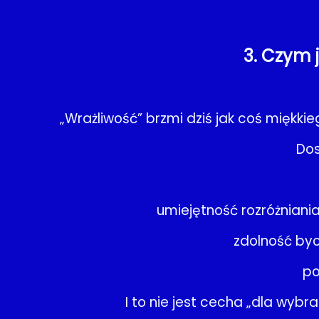
3. Czym 
„Wrażliwość” brzmi dziś jak coś miękk
Dos
umiejętność rozróżnian
zdolność byc
po
I to nie jest cecha „dla wybr