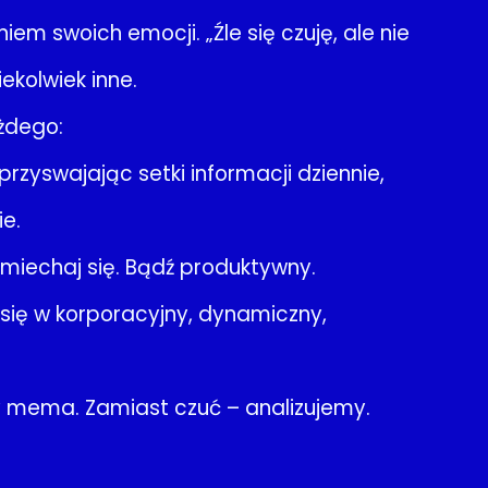
m swoich emocji. „Źle się czuję, ale nie
ekolwiek inne.
ażdego:
zyswajając setki informacji dziennie,
e.
śmiechaj się. Bądź produktywny.
 się w korporacyjny, dynamiczny,
y mema. Zamiast czuć – analizujemy.